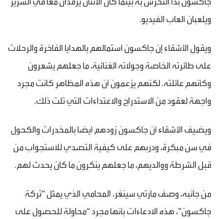
جاكسون بدأ التحرش به بينما كان الاثنان يرقدان معا في السرير
ويلعبان ألعاب الفيديو.
ويقول الأشقاء إن جاكسون استمالهم بالهدايا الفاخرة والرحلات
على طائرته الخاصة وجولاته الغنائية، ما جعلهم يشعرون
وكأنهم عائلته. لكنهم يزعمون أن هذه المظاهر كانت مجرد
واجهة لعقود من الاستدراج والاعتداءات التي تلت ذلك.
ويضيف الأشقاء أن جاكسون زودهم أيضا بالمخدرات والكحول
في سن مبكرة، ودربهم على كيفية التصدي للاستجواب من
قبل الشرطة ووالديهم، ما جعلهم ينكرون ما كان يحدث لهم.
من جانبه، وصف مارتي سينغر، المحامي الذي يمثل “تركة
جاكسون”، هذه الادعاءات بأنها مجرد “محاولة للحصول على