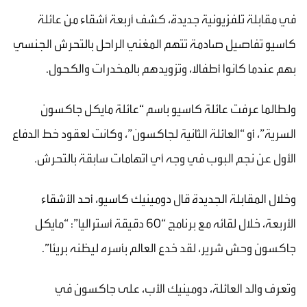
في مقابلة تلفزيونية جديدة، كشف أربعة أشقاء من عائلة
كاسيو تفاصيل صادمة تتهم المغني الراحل بالتحرش الجنسي
بهم عندما كانوا أطفالا، وتزويدهم بالمخدرات والكحول.
ولطالما عرفت عائلة كاسيو باسم “عائلة مايكل جاكسون
السرية”، أو “العائلة الثانية لجاكسون”، وكانت لعقود خط الدفاع
الأول عن نجم البوب في وجه أي اتهامات سابقة بالتحرش.
وخلال المقابلة الجديدة قال دومينيك كاسيو، أحد الأشقاء
الأربعة، خلال لقائه مع برنامج “60 دقيقة أستراليا”: “مايكل
جاكسون وحش شرير، لقد خدع العالم بأسره ليظنه بريئا”.
وتعرف والد العائلة، دومينيك الأب، على جاكسون في