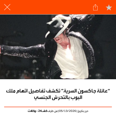
“عائلة جاكسون السرية” تكشف تفاصيل اتهام ملك
البوب بالتحرش الجنسي
حرر بتاريخ | 05/13/2026 | من طرف
كشـ24 - وكالات