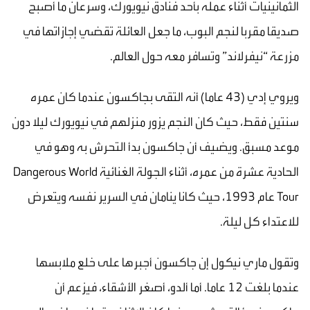
الثمانينيات أثناء عمله بأحد فنادق نيويورك، وسرعان ما أصبح
صديقا مقربا لنجم البوب، ما جعل العائلة تقضي إجازاتها في
مزرعة “نيفرلاند” وتسافر معه حول العالم.
ويروي إدي (43 عاما) أنه التقى بجاكسون عندما كان عمره
سنتين فقط، حيث كان النجم يزور منزلهم في نيويورك ليلا دون
موعد مسبق. ويضيف أن جاكسون بدأ التحرش به وهو في
الحادية عشرة من عمره، أثناء الجولة الغنائية Dangerous World
Tour عام 1993، حيث كانا ينامان في السرير نفسه ويتعرض
للاعتداء كل ليلة.
وتقول ماري نيكول إن جاكسون أجبرها على خلع ملابسها
عندما بلغت 12 عاما. أما ألدو، أصغر الأشقاء، فيزعم أن