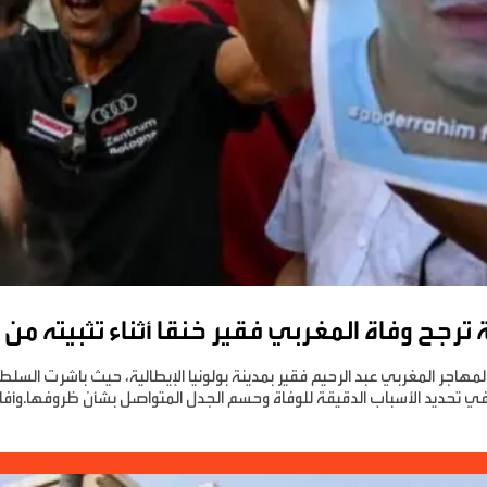
ية ترجح وفاة المغربي فقير خنقا أثناء تثبيته من
هاجر المغربي عبد الرحيم فقير بمدينة بولونيا الإيطالية، حيث باشرت السلطا
تحديد الأسباب الدقيقة للوفاة وحسم الجدل المتواصل بشأن ظروفها.وأفادت 