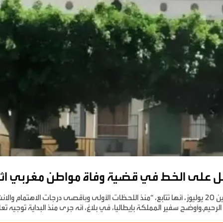
خل على الخط في قضية وفاة مواطن مغربي اثن
أكدت سفارة المملكة المغربية بإيطاليا، الإثنين 20 يوليوز، أنها تتابع، “منذ اللحظات الأولى وبأقصى درج
الرحيم.وأوضح سفير المملكة بإيطاليا، في بلاغ، أنه جرى منذ البداية توجيه ت