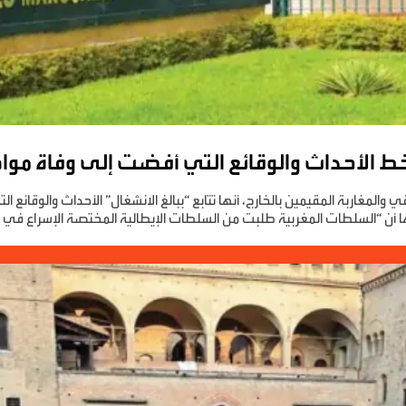
خط الأحداث والوقائع التي أفضت إلى وفاة موا
قي والمغاربة المقيمين بالخارج، أنها تتابع “ببالغ الانشغال” الأحداث والوقا
 لها أن “السلطات المغربية طلبت من السلطات الإيطالية المختصة الإسراع ف