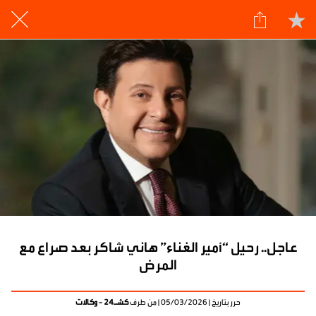
عاجل.. رحيل “أمير الغناء” هاني شاكر بعد صراع مع
المرض
حرر بتاريخ | 05/03/2026 | من طرف
كشـ24 - وكالات